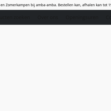
en Zomerkampen bij amba-amba. Bestellen kan, afhalen kan tot 1
ucten zoeken
Over ons
Openingsuren
Co