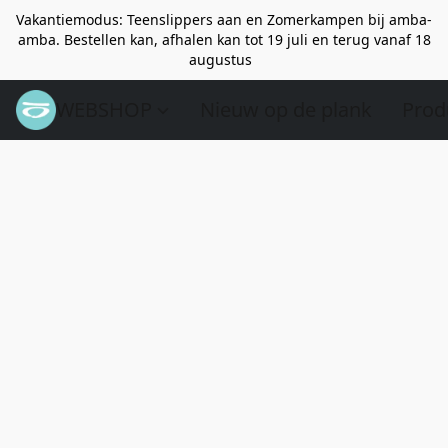
Vakantiemodus: Teenslippers aan en Zomerkampen bij amba-
amba. Bestellen kan, afhalen kan tot 19 juli en terug vanaf 18
augustus
WEBSHOP
Nieuw op de plank
Prod