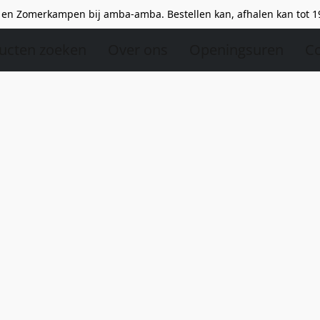
en Zomerkampen bij amba-amba. Bestellen kan, afhalen kan tot 1
ucten zoeken
Over ons
Openingsuren
Co