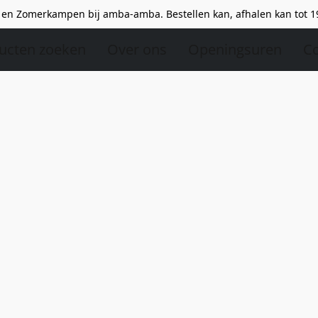
en Zomerkampen bij amba-amba. Bestellen kan, afhalen kan tot 1
ucten zoeken
Over ons
Openingsuren
Co