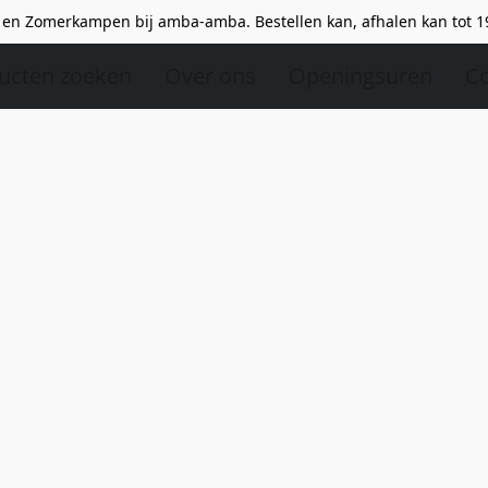
en Zomerkampen bij amba-amba. Bestellen kan, afhalen kan tot 1
ucten zoeken
Over ons
Openingsuren
Co