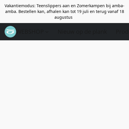
Vakantiemodus: Teenslippers aan en Zomerkampen bij amba-
amba. Bestellen kan, afhalen kan tot 19 juli en terug vanaf 18
augustus
WEBSHOP
Nieuw op de plank
Prod