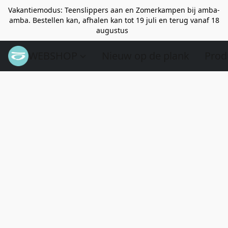
Vakantiemodus: Teenslippers aan en Zomerkampen bij amba-
amba. Bestellen kan, afhalen kan tot 19 juli en terug vanaf 18
augustus
WEBSHOP
Nieuw op de plank
Prod