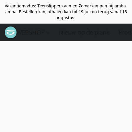
Vakantiemodus: Teenslippers aan en Zomerkampen bij amba-
amba. Bestellen kan, afhalen kan tot 19 juli en terug vanaf 18
augustus
WEBSHOP
Nieuw op de plank
Prod