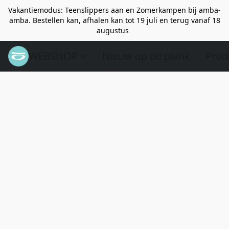
Vakantiemodus: Teenslippers aan en Zomerkampen bij amba-
amba. Bestellen kan, afhalen kan tot 19 juli en terug vanaf 18
augustus
WEBSHOP
Nieuw op de plank
Prod