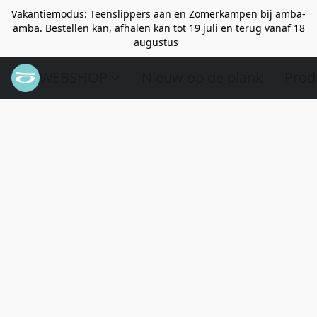
Vakantiemodus: Teenslippers aan en Zomerkampen bij amba-
amba. Bestellen kan, afhalen kan tot 19 juli en terug vanaf 18
augustus
WEBSHOP
Nieuw op de plank
Prod