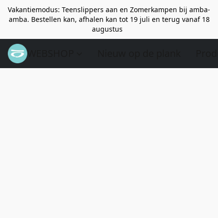
Vakantiemodus: Teenslippers aan en Zomerkampen bij amba-
amba. Bestellen kan, afhalen kan tot 19 juli en terug vanaf 18
augustus
WEBSHOP
Nieuw op de plank
Prod