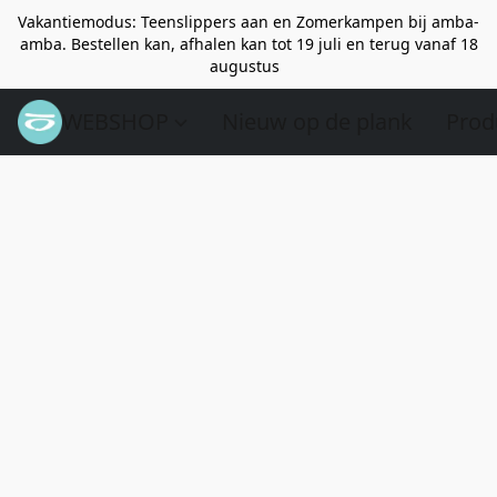
Vakantiemodus: Teenslippers aan en Zomerkampen bij amba-
amba. Bestellen kan, afhalen kan tot 19 juli en terug vanaf 18
augustus
WEBSHOP
Nieuw op de plank
Prod