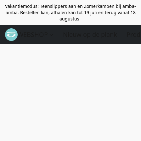
Vakantiemodus: Teenslippers aan en Zomerkampen bij amba-
amba. Bestellen kan, afhalen kan tot 19 juli en terug vanaf 18
augustus
WEBSHOP
Nieuw op de plank
Prod