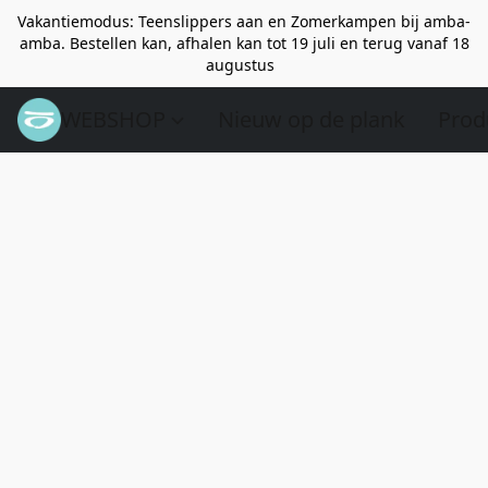
Vakantiemodus: Teenslippers aan en Zomerkampen bij amba-
amba. Bestellen kan, afhalen kan tot 19 juli en terug vanaf 18
augustus
WEBSHOP
Nieuw op de plank
Prod