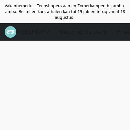
Vakantiemodus: Teenslippers aan en Zomerkampen bij amba-
amba. Bestellen kan, afhalen kan tot 19 juli en terug vanaf 18
augustus
WEBSHOP
Nieuw op de plank
Prod