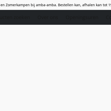
en Zomerkampen bij amba-amba. Bestellen kan, afhalen kan tot 1
ucten zoeken
Over ons
Openingsuren
Co