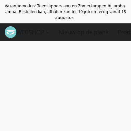
Vakantiemodus: Teenslippers aan en Zomerkampen bij amba-
amba. Bestellen kan, afhalen kan tot 19 juli en terug vanaf 18
augustus
WEBSHOP
Nieuw op de plank
Prod