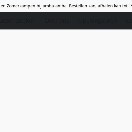
en Zomerkampen bij amba-amba. Bestellen kan, afhalen kan tot 1
ucten zoeken
Over ons
Openingsuren
Co