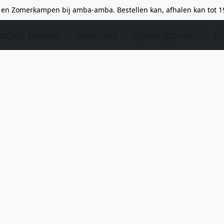
en Zomerkampen bij amba-amba. Bestellen kan, afhalen kan tot 1
ucten zoeken
Over ons
Openingsuren
Co