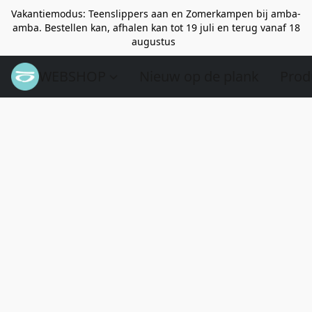
Vakantiemodus: Teenslippers aan en Zomerkampen bij amba-
amba. Bestellen kan, afhalen kan tot 19 juli en terug vanaf 18
augustus
WEBSHOP
Nieuw op de plank
Prod