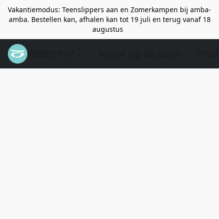
Vakantiemodus: Teenslippers aan en Zomerkampen bij amba-
amba. Bestellen kan, afhalen kan tot 19 juli en terug vanaf 18
augustus
WEBSHOP
Nieuw op de plank
Prod