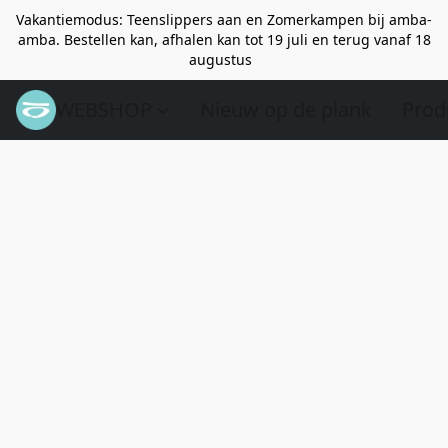
Vakantiemodus: Teenslippers aan en Zomerkampen bij amba-
amba. Bestellen kan, afhalen kan tot 19 juli en terug vanaf 18
augustus
WEBSHOP
Nieuw op de plank
Prod