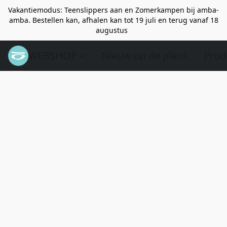
Vakantiemodus: Teenslippers aan en Zomerkampen bij amba-
amba. Bestellen kan, afhalen kan tot 19 juli en terug vanaf 18
augustus
WEBSHOP
Nieuw op de plank
Prod