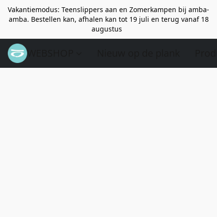
Vakantiemodus: Teenslippers aan en Zomerkampen bij amba-
amba. Bestellen kan, afhalen kan tot 19 juli en terug vanaf 18
augustus
WEBSHOP
Nieuw op de plank
Prod