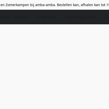
en Zomerkampen bij amba-amba. Bestellen kan, afhalen kan tot 1
ucten zoeken
Over ons
Openingsuren
Co