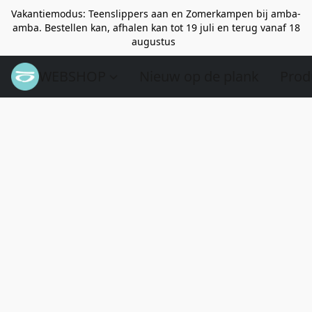
Vakantiemodus: Teenslippers aan en Zomerkampen bij amba-
amba. Bestellen kan, afhalen kan tot 19 juli en terug vanaf 18
augustus
WEBSHOP
Nieuw op de plank
Prod