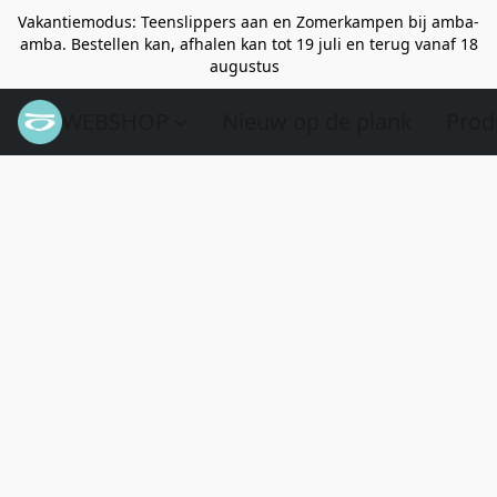
Vakantiemodus: Teenslippers aan en Zomerkampen bij amba-
amba. Bestellen kan, afhalen kan tot 19 juli en terug vanaf 18
augustus
WEBSHOP
Nieuw op de plank
Prod