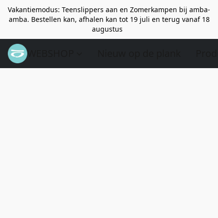
Vakantiemodus: Teenslippers aan en Zomerkampen bij amba-
amba. Bestellen kan, afhalen kan tot 19 juli en terug vanaf 18
augustus
WEBSHOP
Nieuw op de plank
Prod