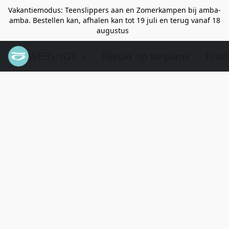
Vakantiemodus: Teenslippers aan en Zomerkampen bij amba-
amba. Bestellen kan, afhalen kan tot 19 juli en terug vanaf 18
augustus
WEBSHOP
Nieuw op de plank
Prod