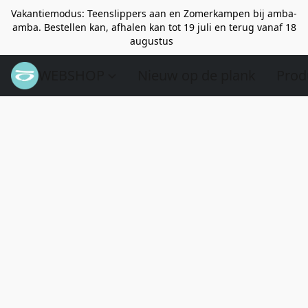
Vakantiemodus: Teenslippers aan en Zomerkampen bij amba-
amba. Bestellen kan, afhalen kan tot 19 juli en terug vanaf 18
augustus
WEBSHOP
Nieuw op de plank
Prod