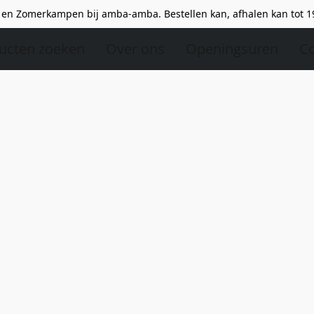
en Zomerkampen bij amba-amba. Bestellen kan, afhalen kan tot 1
ucten zoeken
Over ons
Openingsuren
Co