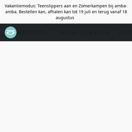
Vakantiemodus: Teenslippers aan en Zomerkampen bij amba-
amba. Bestellen kan, afhalen kan tot 19 juli en terug vanaf 18
augustus
WEBSHOP
Nieuw op de plank
Prod