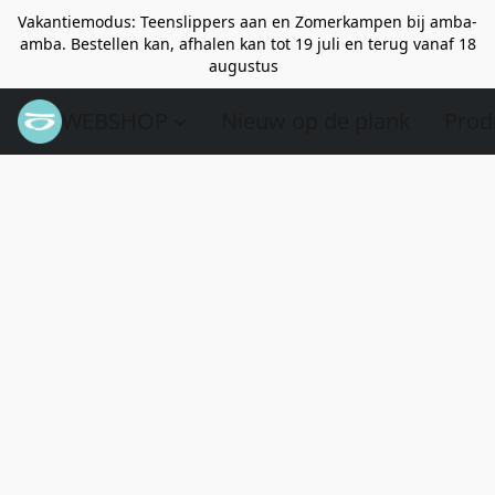
Vakantiemodus: Teenslippers aan en Zomerkampen bij amba-
amba. Bestellen kan, afhalen kan tot 19 juli en terug vanaf 18
augustus
WEBSHOP
Nieuw op de plank
Prod