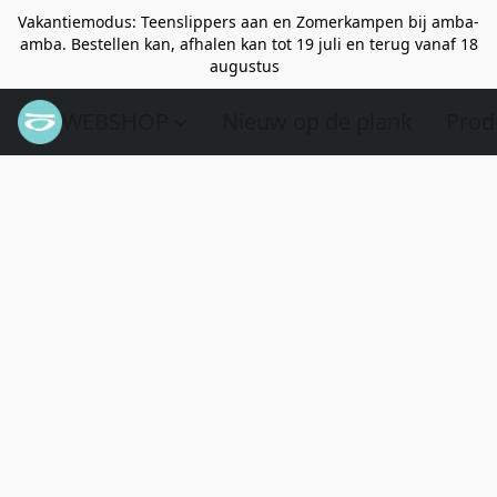
Vakantiemodus: Teenslippers aan en Zomerkampen bij amba-
amba. Bestellen kan, afhalen kan tot 19 juli en terug vanaf 18
augustus
WEBSHOP
Nieuw op de plank
Prod