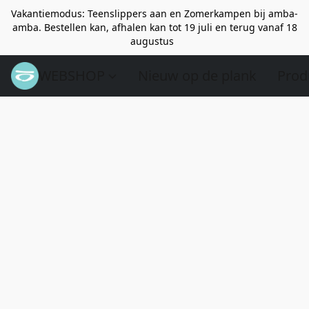
Vakantiemodus: Teenslippers aan en Zomerkampen bij amba-
amba. Bestellen kan, afhalen kan tot 19 juli en terug vanaf 18
augustus
WEBSHOP
Nieuw op de plank
Prod