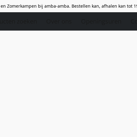
en Zomerkampen bij amba-amba. Bestellen kan, afhalen kan tot 1
ucten zoeken
Over ons
Openingsuren
Co