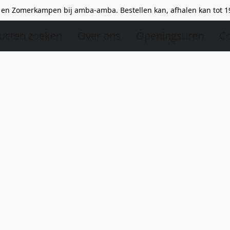
en Zomerkampen bij amba-amba. Bestellen kan, afhalen kan tot 1
ucten zoeken
Over ons
Openingsuren
Co