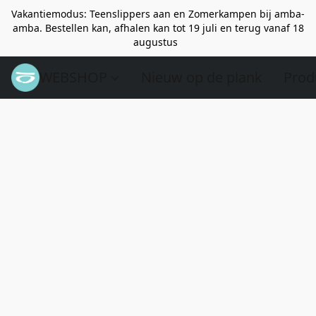
Vakantiemodus: Teenslippers aan en Zomerkampen bij amba-
amba. Bestellen kan, afhalen kan tot 19 juli en terug vanaf 18
augustus
WEBSHOP
Nieuw op de plank
Prod