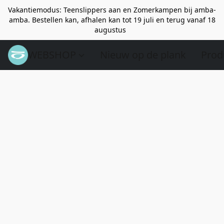
Vakantiemodus: Teenslippers aan en Zomerkampen bij amba-
amba. Bestellen kan, afhalen kan tot 19 juli en terug vanaf 18
augustus
WEBSHOP
Nieuw op de plank
Prod