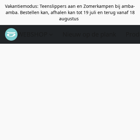
Vakantiemodus: Teenslippers aan en Zomerkampen bij amba-
amba. Bestellen kan, afhalen kan tot 19 juli en terug vanaf 18
augustus
WEBSHOP
Nieuw op de plank
Prod