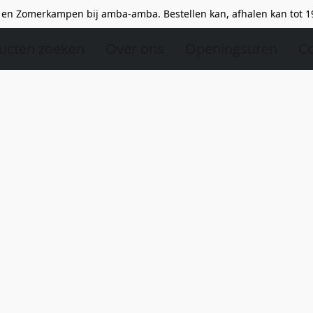
en Zomerkampen bij amba-amba. Bestellen kan, afhalen kan tot 1
ucten zoeken
Over ons
Openingsuren
Co