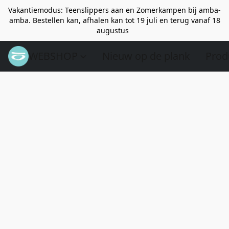
Vakantiemodus: Teenslippers aan en Zomerkampen bij amba-
amba. Bestellen kan, afhalen kan tot 19 juli en terug vanaf 18
augustus
WEBSHOP
Nieuw op de plank
Prod