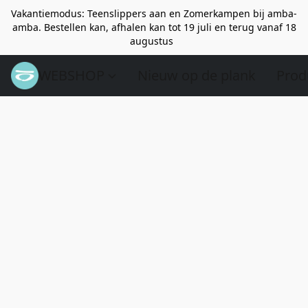
Vakantiemodus: Teenslippers aan en Zomerkampen bij amba-
amba. Bestellen kan, afhalen kan tot 19 juli en terug vanaf 18
augustus
WEBSHOP
Nieuw op de plank
Prod