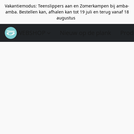
Vakantiemodus: Teenslippers aan en Zomerkampen bij amba-
amba. Bestellen kan, afhalen kan tot 19 juli en terug vanaf 18
augustus
WEBSHOP
Nieuw op de plank
Prod