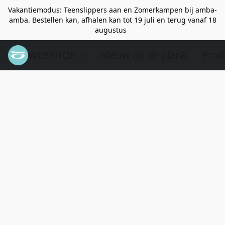
Vakantiemodus: Teenslippers aan en Zomerkampen bij amba-
amba. Bestellen kan, afhalen kan tot 19 juli en terug vanaf 18
augustus
WEBSHOP
Nieuw op de plank
Prod