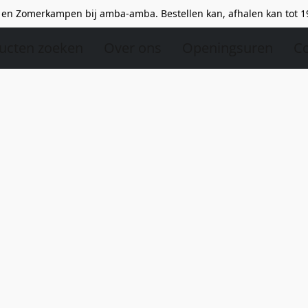
en Zomerkampen bij amba-amba. Bestellen kan, afhalen kan tot 1
ucten zoeken
Over ons
Openingsuren
Co