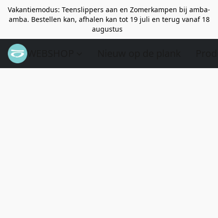
Vakantiemodus: Teenslippers aan en Zomerkampen bij amba-
amba. Bestellen kan, afhalen kan tot 19 juli en terug vanaf 18
augustus
WEBSHOP
Nieuw op de plank
Prod