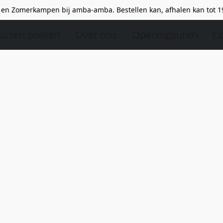
en Zomerkampen bij amba-amba. Bestellen kan, afhalen kan tot 1
ucten zoeken
Over ons
Openingsuren
Co