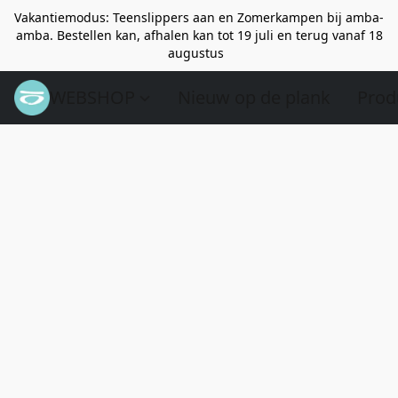
Vakantiemodus: Teenslippers aan en Zomerkampen bij amba-
amba. Bestellen kan, afhalen kan tot 19 juli en terug vanaf 18
augustus
WEBSHOP
Nieuw op de plank
Prod