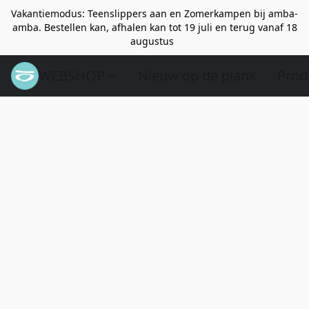
Vakantiemodus: Teenslippers aan en Zomerkampen bij amba-
amba. Bestellen kan, afhalen kan tot 19 juli en terug vanaf 18
augustus
WEBSHOP
Nieuw op de plank
Prod